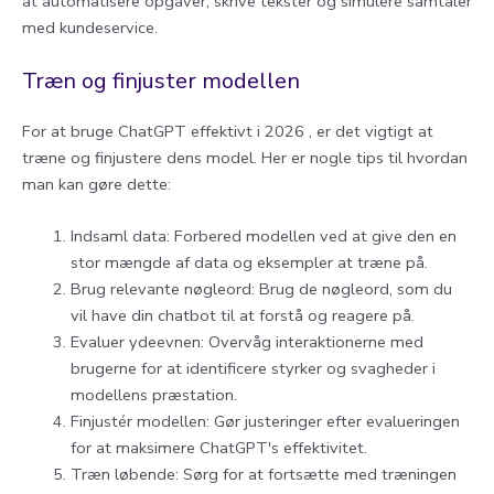
at automatisere opgaver, skrive tekster og simulere samtaler
med kundeservice.
Træn og finjuster modellen
For at bruge ChatGPT effektivt i 2026 , er det vigtigt at
træne og finjustere dens model. Her er nogle tips til hvordan
man kan gøre dette:
Indsaml data: Forbered modellen ved at give den en
stor mængde af data og eksempler at træne på.
Brug relevante nøgleord: Brug de nøgleord, som du
vil have din chatbot til at forstå og reagere på.
Evaluer ydeevnen: Overvåg interaktionerne med
brugerne for at identificere styrker og svagheder i
modellens præstation.
Finjustér modellen: Gør justeringer efter evalueringen
for at maksimere ChatGPT's effektivitet.
Træn løbende: Sørg for at fortsætte med træningen