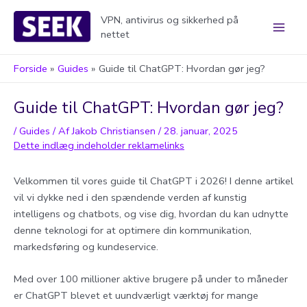
Gå
VPN, antivirus og sikkerhed på
til
nettet
Main
indholdet
Men
Forside
Guides
Guide til ChatGPT: Hvordan gør jeg?
Guide til ChatGPT: Hvordan gør jeg?
/
Guides
/ Af
Jakob Christiansen
/
28. januar, 2025
Velkommen til vores guide til ChatGPT i 2026! I denne artikel
vil vi dykke ned i den spændende verden af kunstig
intelligens og chatbots, og vise dig, hvordan du kan udnytte
denne teknologi for at optimere din kommunikation,
markedsføring og kundeservice.
Med over 100 millioner aktive brugere på under to måneder
er ChatGPT blevet et uundværligt værktøj for mange