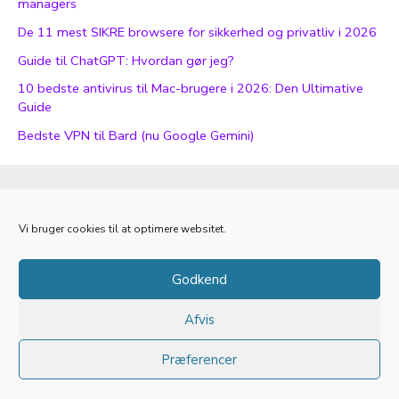
managers
De 11 mest SIKRE browsere for sikkerhed og privatliv i 2026
Guide til ChatGPT: Hvordan gør jeg?
10 bedste antivirus til Mac-brugere i 2026: Den Ultimative
Guide
Bedste VPN til Bard (nu Google Gemini)
Seek’s mission
Persondatapolitik
Vi bruger cookies til at optimere websitet.
Kontakt
Cookiepolitik
Godkend
Afvis
Copyright © 2012-2026
seek
- Alle rettigheder forbeholdes
Præferencer