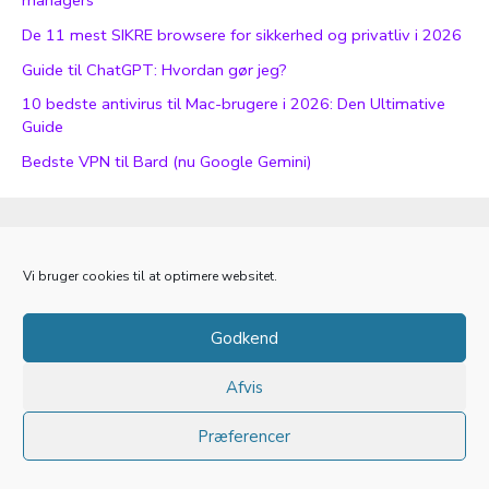
De 11 mest SIKRE browsere for sikkerhed og privatliv i 2026
Guide til ChatGPT: Hvordan gør jeg?
10 bedste antivirus til Mac-brugere i 2026: Den Ultimative
Guide
Bedste VPN til Bard (nu Google Gemini)
Seek’s mission
Persondatapolitik
Vi bruger cookies til at optimere websitet.
Kontakt
Cookiepolitik
Godkend
Afvis
Copyright © 2012-2026
seek
- Alle rettigheder forbeholdes
Præferencer