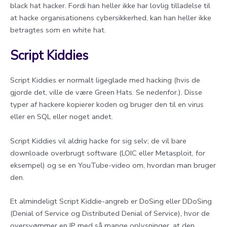
black hat hacker. Fordi han heller ikke har lovlig tilladelse til
at hacke organisationens cybersikkerhed, kan han heller ikke
betragtes som en white hat.
Script Kiddies
Script Kiddies er normalt ligeglade med hacking (hvis de
gjorde det, ville de være Green Hats. Se nedenfor.). Disse
typer af hackere kopierer koden og bruger den til en virus
eller en SQL eller noget andet.
Script Kiddies vil aldrig hacke for sig selv; de vil bare
downloade overbrugt software (LOIC eller Metasploit, for
eksempel) og se en YouTube-video om, hvordan man bruger
den.
Et almindeligt Script Kiddie-angreb er DoSing eller DDoSing
(Denial of Service og Distributed Denial of Service), hvor de
oversvømmer en IP med så mange oplysninger, at den