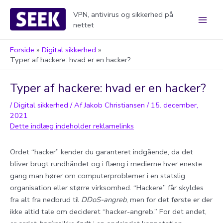
Gå
VPN, antivirus og sikkerhed på
til
nettet
Main
indholdet
Men
Forside
Digital sikkerhed
Typer af hackere: hvad er en hacker?
Typer af hackere: hvad er en hacker?
/
Digital sikkerhed
/ Af
Jakob Christiansen
/
15. december,
2021
Ordet “hacker” kender du garanteret indgående, da det
bliver brugt rundhåndet og i flæng i medierne hver eneste
gang man hører om computerproblemer i en statslig
organisation eller større virksomhed. “Hackere” får skyldes
fra alt fra nedbrud til
DDoS-angreb
, men for det første er der
ikke altid tale om decideret “hacker-angreb.” For det andet,