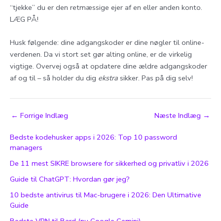
“tjekke” du er den retmæssige ejer af en eller anden konto.
LÆG PÅ!
Husk følgende: dine adgangskoder er dine nøgler til online-
verdenen. Da vi stort set gør alting online, er de virkelig
vigtige. Overvej også at opdatere dine ældre adgangskoder
af og til – så holder du dig
ekstra
sikker. Pas på dig selv!
Post
←
Forrige Indlæg
Næste Indlæg
→
navigation
Bedste kodehusker apps i 2026: Top 10 password
managers
De 11 mest SIKRE browsere for sikkerhed og privatliv i 2026
Guide til ChatGPT: Hvordan gør jeg?
10 bedste antivirus til Mac-brugere i 2026: Den Ultimative
Guide
Bedste VPN til Bard (nu Google Gemini)