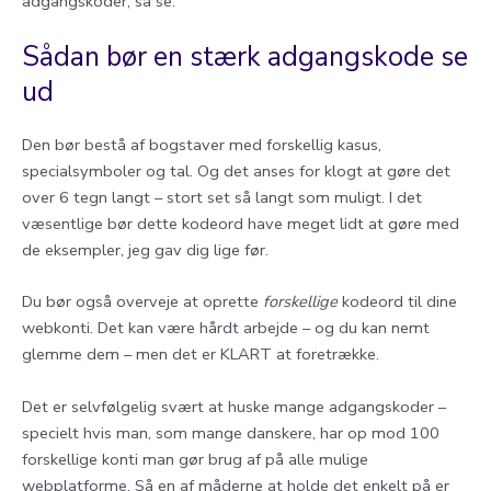
adgangskoder, så se:
Sådan bør en stærk adgangskode se
ud
Den bør bestå af bogstaver med forskellig kasus,
specialsymboler og tal. Og det anses for klogt at gøre det
over 6 tegn langt – stort set så langt som muligt. I det
væsentlige bør dette kodeord have meget lidt at gøre med
de eksempler, jeg gav dig lige før.
Du bør også overveje at oprette
forskellige
kodeord til dine
webkonti. Det kan være hårdt arbejde – og du kan nemt
glemme dem – men det er KLART at foretrække.
Det er selvfølgelig svært at huske mange adgangskoder –
specielt hvis man, som mange danskere, har op mod 100
forskellige konti man gør brug af på alle mulige
webplatforme. Så en af måderne at holde det enkelt på er