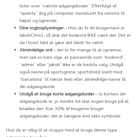
lister over “værste adgangskoder”. Efterfulgt af
“qwerty” (kig på computer-tastaturet fra venstre til
højre) og lignende.
Dine loginoplysninger
– Hvis du fx dit brugernavn er
JakobChris1, så skal det kodeord IKKE være det. Det er
da i hvert fald at gøre det liiiiidt for nemt.
Almindelige ord
– der er for mange til at opremse,
men lad os bare sige, at passwords som “kodeord”,
“admin” eller “jakob” ikke er de bedste valg. Undgå
også navne på sportsgrene, sportshold (vent med
“barcelona” til næste feie) eller
almindelige
navne til
din adgangskode.
Undgå at bruge korte adgangskoder
– Jo kortere din
adgangskode er, jo mindre tid skal nogen bruge på at
knække den. Kun 30% af brugerne bruger
adgangskoder, der er længere end seks symboler.
Hvis du er villig til at stoppe med at bruge denne type