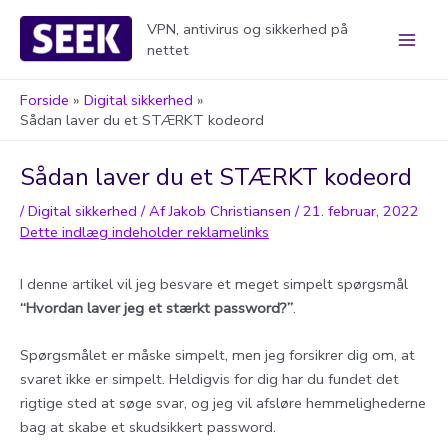
Gå
VPN, antivirus og sikkerhed på
til
nettet
Main
indholdet
Men
Forside
Digital sikkerhed
Sådan laver du et STÆRKT kodeord
Sådan laver du et STÆRKT kodeord
/
Digital sikkerhed
/ Af
Jakob Christiansen
/
21. februar, 2022
I denne artikel vil jeg besvare et meget simpelt spørgsmål
“Hvordan laver jeg et stærkt password?”
.
Spørgsmålet er måske simpelt, men jeg forsikrer dig om, at
svaret ikke er simpelt. Heldigvis for dig har du fundet det
rigtige sted at søge svar, og jeg vil afsløre hemmelighederne
bag at skabe et skudsikkert password.