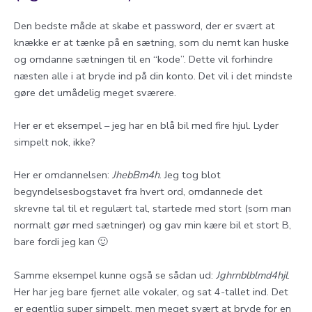
Den bedste måde at skabe et password, der er svært at
knække er at tænke på en sætning, som du nemt kan huske
og omdanne sætningen til en “kode”. Dette vil forhindre
næsten alle i at bryde ind på din konto. Det vil i det mindste
gøre det umådelig meget sværere.
Her er et eksempel – jeg har en blå bil med fire hjul. Lyder
simpelt nok, ikke?
Her er omdannelsen:
JhebBm4h
. Jeg tog blot
begyndelsesbogstavet fra hvert ord, omdannede det
skrevne tal til et regulært tal, startede med stort (som man
normalt gør med sætninger) og gav min kære bil et stort B,
bare fordi jeg kan 🙂
Samme eksempel kunne også se sådan ud:
Jghrnblblmd4hjl
.
Her har jeg bare fjernet alle vokaler, og sat 4-tallet ind. Det
er egentlig super simpelt, men meget svært at bryde for en