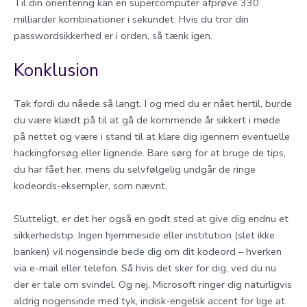
Til din orientering kan en supercomputer afprøve 330
milliarder kombinationer i sekundet. Hvis du tror din
passwordsikkerhed er i orden, så tænk igen.
Konklusion
Tak fordi du nåede så langt. I og med du er nået hertil, burde
du være klædt på til at gå de kommende år sikkert i møde
på nettet og være i stand til at klare dig igennem eventuelle
hackingforsøg eller lignende. Bare sørg for at bruge de tips,
du har fået her, mens du selvfølgelig undgår de ringe
kodeords-eksempler, som nævnt.
Slutteligt, er det her også en godt sted at give dig endnu et
sikkerhedstip. Ingen hjemmeside eller institution (slet ikke
banken) vil nogensinde bede dig om dit kodeord – hverken
via e-mail eller telefon. Så hvis det sker for dig, ved du nu
der er tale om svindel. Og nej, Microsoft ringer dig naturligvis
aldrig nogensinde med tyk, indisk-engelsk accent for lige at