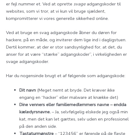
er fejl nummer et. Ved at oprette
svage
adgangskoder til
websites, som vi tror, at vi kun vil bruge sjældent,
kompromitterer vi vores generelle sikkerhed online.
Ved at bruge en svag adgangskode åbner du døren for
hackere, på en måde, og inviterer dem lige ind i dagligstuen.
Dertil kommer, at der er stor sandsynlighed for, at det, du
anser for at være “stærke” adgangskoder”, i virkeligheden er
svage adgangskoder.
Har du nogensinde brugt et af følgende som adgangskode:
Dit navn
(Meget nemt at bryde. Det kræver ikke
engang en “hacker” eller malware at knække det)
Dine venners eller familiemedlemmers navne – endda
kæledyrsnavne.
– Ja, selvfølgelig elskede jeg også min
kat, men det kan let gættes, selv uden en professionel
på den anden side.
Tastaturmønstre
– “123456” er førende på de fleste