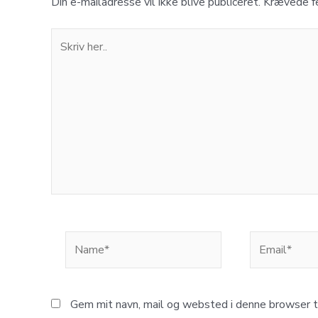
Din e-mailadresse vil ikke blive publiceret.
Krævede f
Skriv
her..
Name*
Email*
Gem mit navn, mail og websted i denne browser 