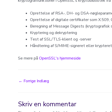
kryptografifunktioner i OpenSSL's kryptobibliotek fra s
Oprettelse af RSA-, DH- og DSA-nøgleparam
Oprettelse af digitale certifikater som X.509,
Beregning af Message Digests (kryptografisk s
Kryptering og dekryptering
Test af SSL/TLS-klient og -server
Håndtering af S/MIME-signeret eller kryptere
Se mere på
OpenSSL's hjemmeside
Post
←
Forrige Indlæg
navigation
Skriv en kommentar