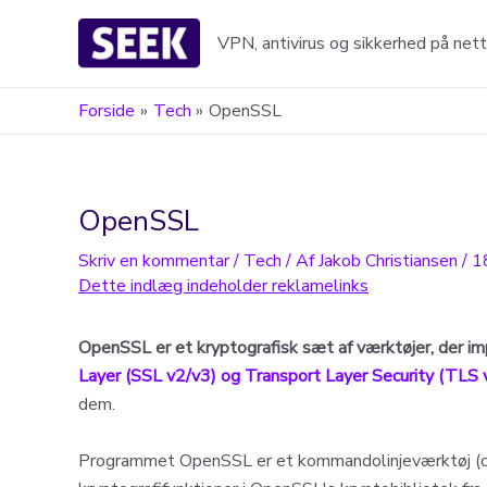
Gå
til
VPN, antivirus og sikkerhed på net
indholdet
Forside
Tech
OpenSSL
OpenSSL
Skriv en kommentar
/
Tech
/ Af
Jakob Christiansen
/
1
OpenSSL er et kryptografisk sæt af værktøjer, der 
Layer (SSL v2/v3) og Transport Layer Security (TLS 
dem.
Programmet OpenSSL er et kommandolinjeværktøj (comm