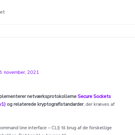
tet
8. november, 2021
implementerer netværksprotokollerne
Secure Sockets
v1)
og relaterede kryptografistandarder
, der kræves af
and line interface – CLI) til brug af de forskellige