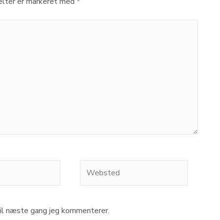
elter er markeret med
*
Websted
til næste gang jeg kommenterer.