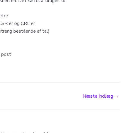
hell'en. Det kan bl.a. bruges til:
etre
 CSR'er og CRL'er
treng bestående af tal)
t post
Næste Indlæg
→