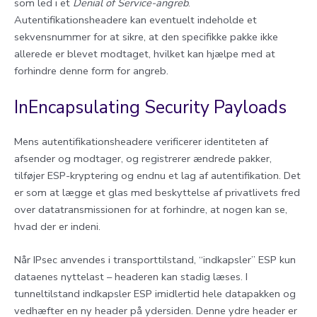
som led i et
Denial of Service-angreb
.
Autentifikationsheadere kan eventuelt indeholde et
sekvensnummer for at sikre, at den specifikke pakke ikke
allerede er blevet modtaget, hvilket kan hjælpe med at
forhindre denne form for angreb.
InEncapsulating Security Payloads
Mens autentifikationsheadere verificerer identiteten af
afsender og modtager, og registrerer ændrede pakker,
tilføjer ESP-kryptering og endnu et lag af autentifikation. Det
er som at lægge et glas med beskyttelse af privatlivets fred
over datatransmissionen for at forhindre, at nogen kan se,
hvad der er indeni.
Når IPsec anvendes i transporttilstand, “indkapsler” ESP kun
dataenes nyttelast – headeren kan stadig læses. I
tunneltilstand indkapsler ESP imidlertid hele datapakken og
vedhæfter en ny header på ydersiden. Denne ydre header er