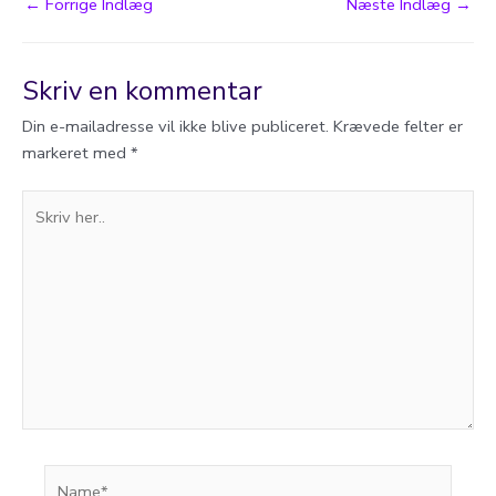
Post
←
Forrige Indlæg
Næste Indlæg
→
navigation
Skriv en kommentar
Din e-mailadresse vil ikke blive publiceret.
Krævede felter er
markeret med
*
Skriv
her..
Name*