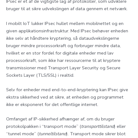
IPsec er et af de vigtigste lag af protokoller, som udviklere
bruger til at sikre udvekslingen af data gennem et netværk.
I mobilt IoT lukker IPsec hullet mellem mobilnettet og en
given applikationsinfrastruktur. Med IPsec behøver enheden
ikke selv at håndtere kryptering, så dataudvekslingerne
bruger mindre processorkraft og forbruger mindre data,
hvilket er en stor fordel for digitale enheder med lav
processorkraft, som ikke har ressourcerne til at kryptere
transmissioner med Transport Layer Security og Secure
Sockets Layer (TLS/SSL) i realtid.
Selv for enheder med end-to-end-kryptering kan IPsec give
ekstra sikkerhed ved at sikre, at enheden og programmet
ikke er eksponeret for det offentlige internet.
Omfanget af IP-sikkerhed afhænger af, om du bruger
protokolpakken i “transport mode” (
transporttilstand
) eller
“tunnel mode” (
tunneltilstand
). Transport mode sikrer blot